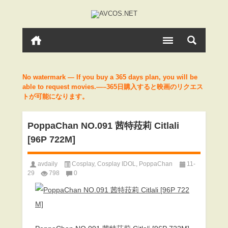
No watermark — If you buy a 365 days plan, you will be
able to request movies.—–365日購入すると映画のリクエス
トが可能になります。
PoppaChan NO.091 茜特菈莉 Citlali
[96P 722M]
avdaily
Cosplay
,
Cosplay IDOL
,
PoppaChan
11-
29
798
0