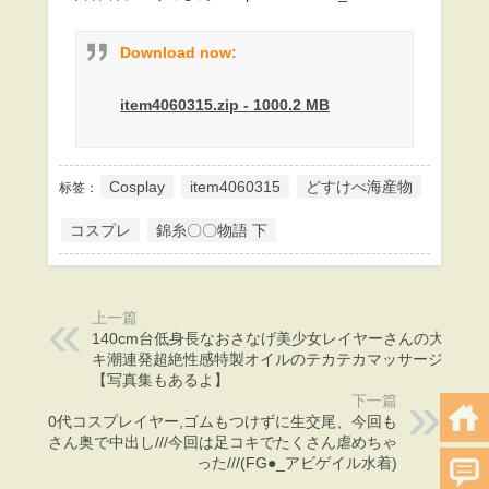
Download now:
item4060315.zip - 1000.2 MB
Cosplay
item4060315
どすけべ海産物
标签：
コスプレ
錦糸〇〇物語 下
上一篇
140cm台低身長なおさなげ美少女レイヤーさんの大量イ
キ潮連発超絶性感特製オイルのテカテカマッサージ天国
【写真集もあるよ】
下一篇
在宅20代コスプレイヤー,ゴムもつけずに生交尾、今回も
たくさん奥で中出し///今回は足コキでたくさん虐めちゃ
った///(FG●_アビゲイル水着)