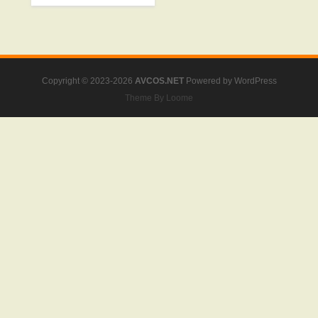
Cosplay
,
フジサン
Copyright © 2023-2026
AVCOS.NET
Powered by
WordPress
Theme By Loome