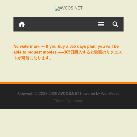
No watermark — If you buy a 365 days plan, you will be
able to request movies.—–365日購入すると映画のリクエス
トが可能になります。
Copyright © 2023-2026
AVCOS.NET
Powered by
WordPress
Theme By Loome