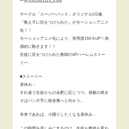
サークル「スーパーバッド」オリジナルCG集
『教え子に目をつけられた』がモーションアニメ
化！！
モーションアニメ化により、実用度150％UP！肉
感的に動きます！！
生徒に目をつけられた教師の4Pハーレムストー
リー。
■ストーリー
昼休み－
すれ違う生徒からの会釈に応じつつ、昼飯の焼き
そばパン片手に校舎裏へと向かう。
本来であれば、小躍りしたくなる昼休み…
この時間を楽しみにするのは、生徒も教師も変わ