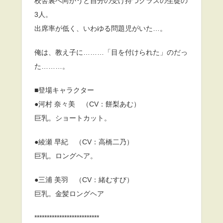
校舎裏へ向かうと自分の受け持つクラスの生徒の
3人。
出席率が低く、いわゆる問題児がいた…。
俺は、教え子に………「目を付けられた」のだっ
た………。
■登場キャラクター
●河村 奈々美 （CV：餅梨あむ）
巨乳。ショートカット。
●綾瀬 早紀 （CV：高橋二乃）
巨乳。ロングヘア。
●三浦 美羽 （CV：緒むすび）
巨乳。金髪ロングヘア
**************************