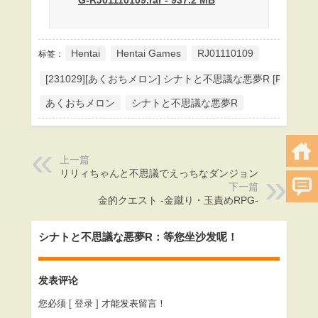
Hentai
Hentai Games
RJ01110109
标签：
[231029][あくおちメロン] シナトと不思議な悪夢R [RJ011101
あくおちメロン
シナトと不思議な悪夢R
上一篇
リリィちゃんと不思議でえっちなダンジョン
下一篇
金的クエスト -金蹴り・玉責めRPG-
シナトと不思議な悪夢R：等您坐沙发呢！
发表评论
您必须
[ 登录 ]
才能发表留言！